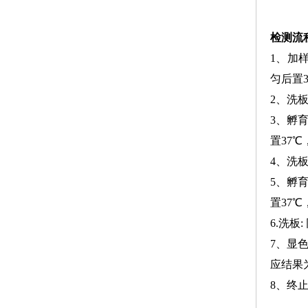
检测流
1、加
匀后置3
2、洗板
3、孵
置37℃
4、洗板
5、孵育
置37℃
6.洗板
7、显
应结果
8、终止