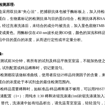
A检测原理:
盒采用双抗体“夹心法”，把捕获抗体包被于酶标板上，加入待
蛋白，生物素标记的检测抗体与目的蛋白结合，检测抗体再和SABC
，经过洗液洗涤后，未结合的成分均被洗去，加入显色底物TMB
变成黄色。用酶标仪在450 nm波长处测OD值，颜色的深浅和
品中目的蛋白的浓度，从而进行定性或半定量分析。
备:
验测试前30分钟，将所有的试剂及样品平衡至室温，不能加热使
，试剂配置或样品稀释时，切记要混匀。
次检测都应该做标准曲线，使用者应估计样品待测因子的含量，
蛋白的浓度处于本试剂盒的最佳检测范围内。
待检样品需要稀释时，如标准品/样品稀释液不够用，可以用PBST
液配置（1×）: 用纯水 1:30 稀释浓缩洗涤液(1ml浓缩洗涤液
BST 替代，洗涤液中如有结晶析出，请先温育至室温，轻轻混