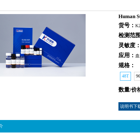
Human S
货号：
K2
检测范
灵敏度
应用：
血
规格：
48T
9
数量/价
说明书下
介