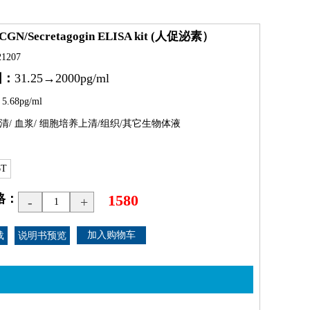
CGN/Secretagogin ELISA kit (人促泌素）
1207
围：
31.25→2000pg/ml
：
5.68pg/ml
清/ 血浆/ 细胞培养上清/组织/其它生物体液
6T
格：
1580
-
+
载
说明书预览