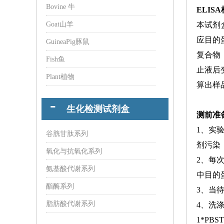
Bovine 牛
ELIS
Goat山羊
本试剂
应目的
GuineaPig豚鼠
复合物
Fish鱼
止液后
Plant植物
算出样
生化检测试剂盒
测前准
1、实
谷胱甘肽系列
剂污染
氧化与抗氧化系列
2、每
氨基酸代谢系列
中目的
酯酶系列
3、当
脂肪酸代谢系列
4、洗涤
1*P