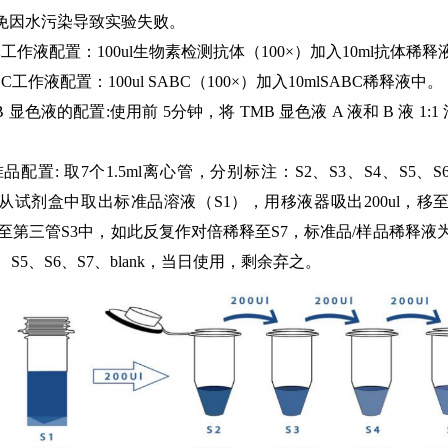
免因水污染导致实验失败。
工作液配置：100ul生物素检测抗体（100×）加入10ml抗体稀释
BC工作液配置：100ul SABC（100×）加入10mlSABC稀释液中。
B 显色液的配置:使用前 5分钟，将 TMB 显色液 A 液和 B 液
品配置: 取7个1.5ml离心管，分别标注：S2、S3、S4、S5、S
ul，从试剂盒中取出标准品溶液（S1），用移液器吸出200ul，
l移至第三管S3中，如此反复作对倍稀释至S7，标准品/样品稀释液为
4、S5、S6、S7、blank，当日使用，剩余弃之。