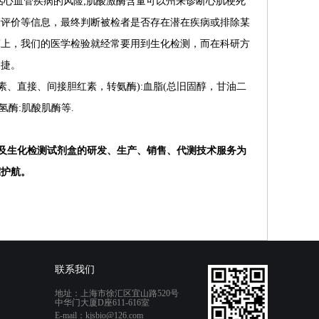
估心血管疾病的风险
;
肌酸激酶含量可以州来诊断心肌梗死
康评价等信息，最终判断被检者是否存在潜在疾病或排除某
床上，我们的医学检验就经常要用到生化检测，而在科研方
便捷。
素、直接、间接胆红素，转氨酶
):
血脂
(
总旧固醇，甘油二
氢酶
:
肌酸肌酶等
.
及生化检测试剂盒的研发、生产、销售、代测技术服务为
驾护航。
联系我们
地址：上海市徐汇区宜山路520号
中华门大厦D座611-616室
E-mail：kjsbio@126.com