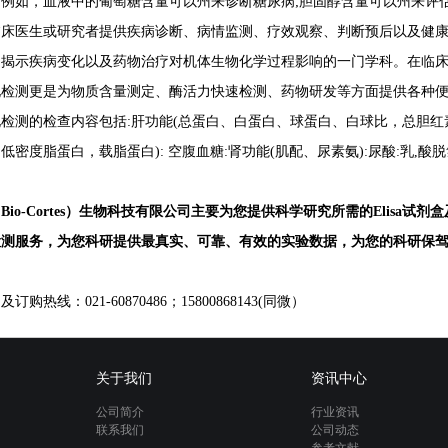
。例如，血液中的葡萄糖含量可以州来诊断糖尿病
;
胆固醇含量可以州来评
临床医生或研究者提供疾病诊断、病情监测、疗效观察、判断预后以及健
、揭示疾病变化以及药物治疗对机体生物化学过程影响的一门学科。在临
化检测更是为物质含量测定、
酶活力快速检测
、药物研发等方面提供各种
化检测的检查内容包括
:
肝功能
(
总蛋白、白蛋白、球蛋白、白球比，总胆红
、低密度脂蛋白，载脂蛋白
):
空腹血糖
:
肾功能
(
肌配、尿素氨
):
尿酸
:
乳
,
酸脱
（
Bio-Cortes
）生物科技有限公司主要为您提供科学研究所需的
Elisa
试剂盒
检测服务，为您科研提供最真实、可靠、有效的实验数据，为您的科研保
询及订购热线
：
021-60870486；15800868143(同微）
关于我们
资讯中心
公司简介
行业资讯
联系我们
公司动态