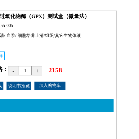
过氧化物酶（GPX）测试盒（微量法）
55-005
清/ 血浆/ 细胞培养上清/组织/其它生物体液
6样
格：
2158
-
+
载
说明书预览