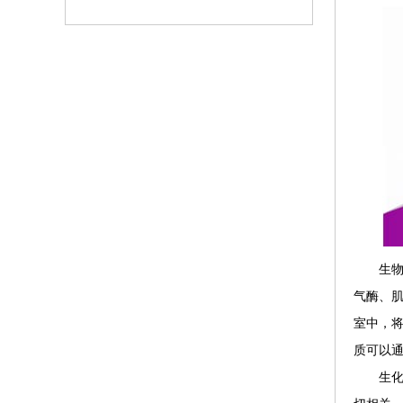
生
气酶、
室中，
质可以
生