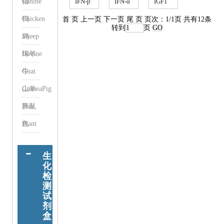
猪
Canine
IFN-β
IFN-α
IGF1
素-1beta）
素-10）
素-2）
ELISA
ELISA
ELISA
狗
Chicken
首 页 上一页 下一页 尾 页 页次：1/1页 共有12条
kit（绵
kit（绵
Kit（绵
转到
页
羊干
羊干
羊促
鸡
Sheep
扰素-β
扰素-
生长
）
α）
因
绵羊
Bovine
子）
牛
Goat
山羊
GuineaPig
豚鼠
Fish
鱼
Plant
植物
生
化
检
测
试
剂
盒