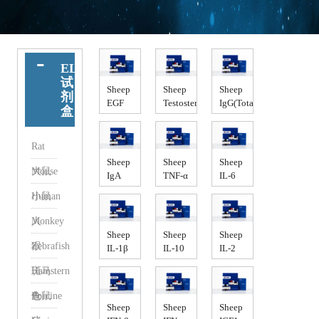
ELISA
试
Sheep
Sheep
Sheep
剂
EGF
Testosterone
IgG(Total)
盒
ELISA
ELISA
ELISA
kit（绵
Kit（绵
kit（绵
羊表
羊睾
羊免
Rat
皮生
酮T）
疫球
Sheep
Sheep
Sheep
长因
蛋
大鼠
Mouse
IgA
TNF-α
IL-6
子 ）
白）
ELISA
ELISA
ELISA
小鼠
Human
kit（绵
kit（绵
kit（绵
羊免
羊肿
羊白
人
Monkey
疫球
瘤坏
细胞
Sheep
Sheep
Sheep
蛋白
死因
介
猴
Zebrafish
IL-1β
IL-10
IL-2
A）
子-α）
素-6）
ELISA
ELISA
ELISA
斑马
Hamstern
kit（绵
kit（绵
Kit（绵
羊白
羊白
羊白
鱼
仓鼠
Porcine
细胞
细胞
细胞
Sheep
Sheep
Sheep
介
介
介